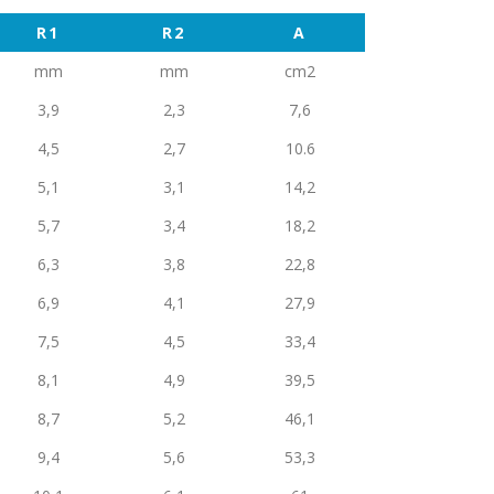
R1
R2
A
mm
mm
cm2
3,9
2,3
7,6
4,5
2,7
10.6
5,1
3,1
14,2
5,7
3,4
18,2
6,3
3,8
22,8
6,9
4,1
27,9
7,5
4,5
33,4
8,1
4,9
39,5
8,7
5,2
46,1
9,4
5,6
53,3