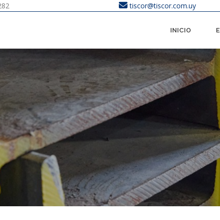
282
tiscor@tiscor.com.uy
INICIO