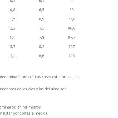
10,1
6,1
61
10,8
6,5
69
11,5
6,9
77,8
12,2
7,3
86,8
13
7,8
97,7
13,7
8,2
107
14,4
8,6
118
e denomina “normal”. Las caras exteriores de las
interiores de las alas y las del alma son
ominal (h) en milímetros.
nsultar por cortes a medida.