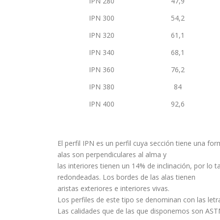
IPN 280
47,9
IPN 300
54,2
IPN 320
61,1
IPN 340
68,1
IPN 360
76,2
IPN 380
84
IPN 400
92,6
El perfil IPN es un perfil cuya sección tiene una f
alas son perpendiculares al alma y
las interiores tienen un 14% de inclinación, por lo 
redondeadas. Los bordes de las alas tienen
aristas exteriores e interiores vivas.
Los perfiles de este tipo se denominan con las letr
Las calidades que de las que disponemos son ASTM