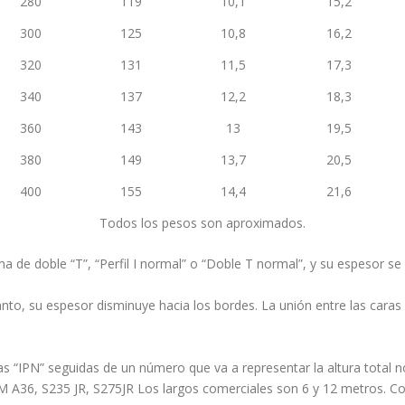
280
119
10,1
15,2
300
125
10,8
16,2
320
131
11,5
17,3
340
137
12,2
18,3
360
143
13
19,5
380
149
13,7
20,5
400
155
14,4
21,6
Todos los pesos son aproximados.
orma de doble “T”, “Perfil I normal” o “Doble T normal”, y su espesor s
tanto, su espesor disminuye hacia los bordes. La unión entre las caras 
as “IPN” seguidas de un número que va a representar la altura total n
 A36, S235 JR, S275JR Los largos comerciales son 6 y 12 metros. Co