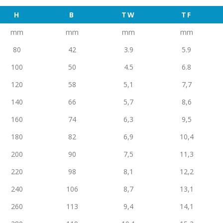
H
B
TW
TF
mm
mm
mm
mm
80
42
3.9
5.9
100
50
4.5
6.8
120
58
5,1
7,7
140
66
5,7
8,6
160
74
6,3
9,5
180
82
6,9
10,4
200
90
7,5
11,3
220
98
8,1
12,2
240
106
8,7
13,1
260
113
9,4
14,1