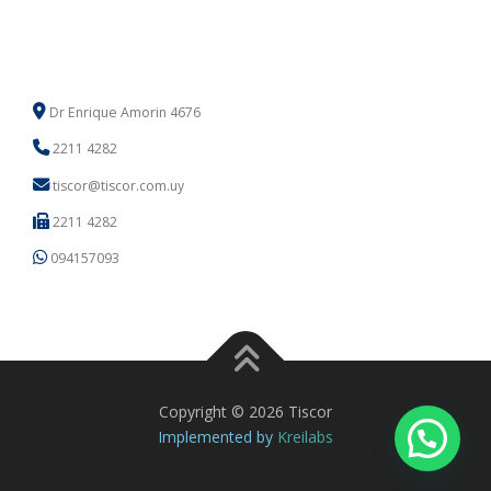
Dr Enrique Amorin 4676
2211 4282
tiscor@tiscor.com.uy
2211 4282
094157093
Copyright © 2026 Tiscor
Implemented by
Kreilabs