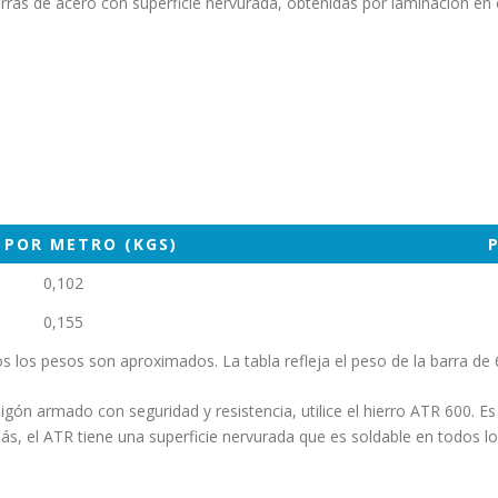
as de acero con superficie nervurada, obtenidas por laminación en ca
 POR METRO (KGS)
0,102
0,155
s los pesos son aproximados. La tabla refleja el peso de la barra de 
igón armado con seguridad y resistencia, utilice el hierro ATR 600. E
, el ATR tiene una superficie nervurada que es soldable en todos lo