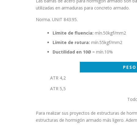
Las barras de acero para hormigón armado son barr
utilizadas en armaduras para concreto armado.
Norma. UNIT 843:95.
Límite de fluencia:
mín.50kgf/mm2
Límite de rotura:
mín.55kgf/mm2
Ductilidad en 10Ø
= mín.10%
PESO
ATR 4,2
ATR 5,5
Todo
Para realizar sus proyectos de estructuras de horm
estructuras de hormigón armado más ligero. Además